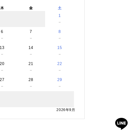
木
金
土
1
－
6
7
8
－
－
－
13
14
15
－
－
－
20
21
22
－
－
－
27
28
29
－
－
－
2026年9月