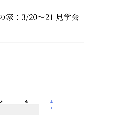
の家：3/20〜21 見学会
木
金
土
1
－