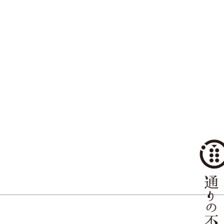
の家：3/13〜14 ミワタシの家：3/20〜21 見学会開催