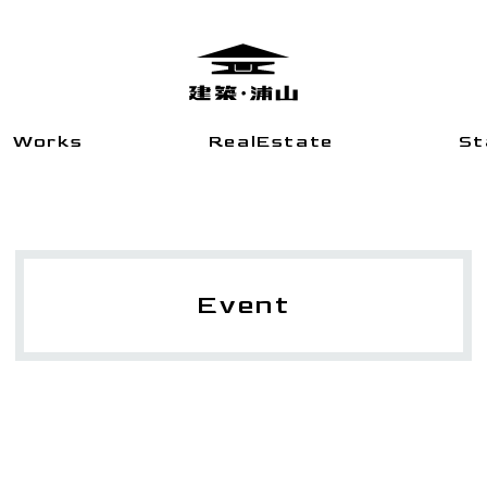
Works
RealEstate
St
Event