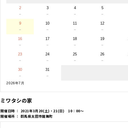
2
3
4
5
－
－
－
－
9
10
11
12
－
－
－
－
16
17
18
19
－
－
－
－
23
24
25
26
－
－
－
－
30
31
－
－
2026年7月
ミワタシの家
開催日時 ： 2021年3月20(土)・21(日) 10：00～
開催場所 ： 群馬県太田市龍舞町